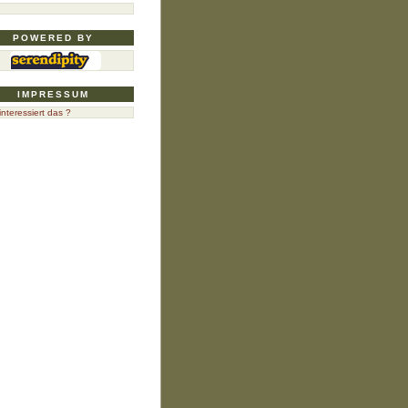
n
POWERED BY
IMPRESSUM
nteressiert das ?