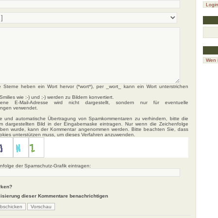
Logi
Wen i
 Sterne heben ein Wort hervor (*wort*), per _wort_ kann ein Wort unterstrichen
milies wie :-) und ;-) werden zu Bildern konvertiert.
ne E-Mail-Adresse wird nicht dargestellt, sondern nur für eventuelle
ungen verwendet.
e und automatische Übertragung von Spamkommentaren zu verhindern, bitte die
im dargestellten Bild in der Eingabemaske eintragen. Nur wenn die Zeichenfolge
geben wurde, kann der Kommentar angenommen werden. Bitte beachten Sie, dass
ookies unterstützen muss, um dieses Verfahren anzuwenden.
enfolge der Spamschutz-Grafik eintragen:
rken?
lisierung dieser Kommentare benachrichtigen