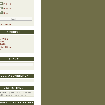
Feierei
Hoschi
Reise
Kategorien
ARCHIVE
st 2026
2026
 2026
eueste ...
s ...
SUCHE
BLOG ABONNIEREN
STATISTIKEN
er Eintrag:
03.08.2026 16:07
rtikel wurden geschrieben
WALTUNG DES BLOGS