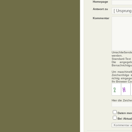
Homepage
Antwort zu
Kommentar
Umschließende
werden.
Standard-Text S
Die angegebe
Benachrichtig
Um maschinell
Zeichenfolge 
richtig einge
Ihr Browser C
Hier die Zeich
Daten me
Bei Aktua