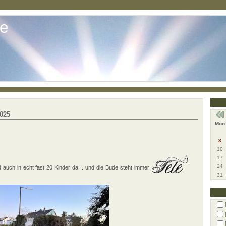
ne
2025
Mon
3
10
17
24
nd auch in echt fast 20 Kinder da .. und die Bude steht immer
31