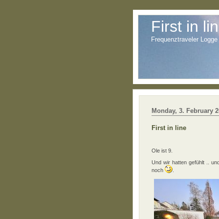
First in li
Frequenztraveler Logge
Monday, 3. February 
First in line
Ole ist 9.
Und wir hatten gefühlt .. u
noch
.