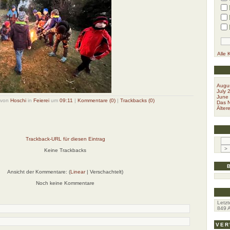
Alle 
Augu
July 
June
 von
Hoschi
in
Feierei
um
09:11
|
Kommentare (0)
|
Trackbacks (0)
Das N
Ältere
Trackback-URL für diesen Eintrag
Keine Trackbacks
Ansicht der Kommentare: (
Linear
| Verschachtelt)
Noch keine Kommentare
Letzt
849
A
VER