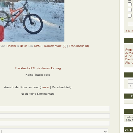
Alle 
n von
Hoschi
in
Reise
um
13:50
|
Kommentare (0)
|
Trackbacks (0)
Augu
July 
June
Das N
Ältere
Trackback-URL für diesen Eintrag
Keine Trackbacks
Ansicht der Kommentare: (
Linear
| Verschachtelt)
Noch keine Kommentare
Letzt
849
A
VER