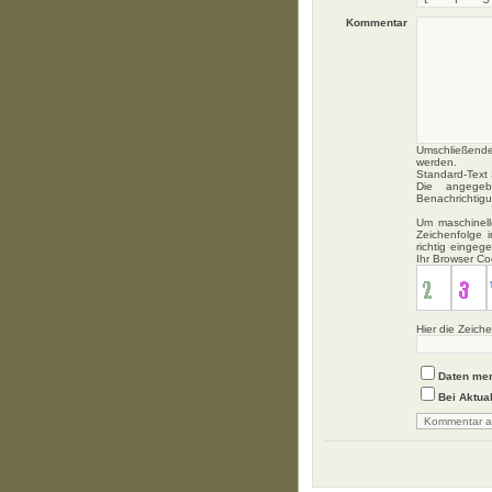
Kommentar
Umschließende
werden.
Standard-Text S
Die angegebe
Benachrichtig
Um maschinell
Zeichenfolge 
richtig einge
Ihr Browser C
Hier die Zeich
Daten me
Bei Aktua