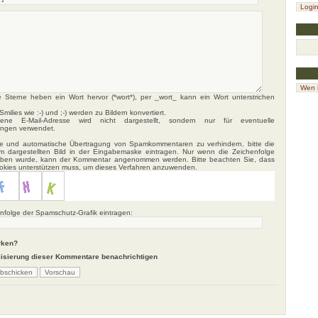
Logi
Wen i
 Sterne heben ein Wort hervor (*wort*), per _wort_ kann ein Wort unterstrichen
milies wie :-) und ;-) werden zu Bildern konvertiert.
ne E-Mail-Adresse wird nicht dargestellt, sondern nur für eventuelle
ungen verwendet.
e und automatische Übertragung von Spamkommentaren zu verhindern, bitte die
im dargestellten Bild in der Eingabemaske eintragen. Nur wenn die Zeichenfolge
geben wurde, kann der Kommentar angenommen werden. Bitte beachten Sie, dass
ookies unterstützen muss, um dieses Verfahren anzuwenden.
enfolge der Spamschutz-Grafik eintragen:
rken?
lisierung dieser Kommentare benachrichtigen