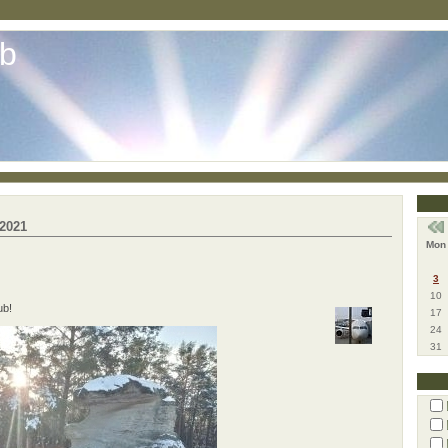
ub
 2021
Mon
3
10
ub!
17
24
31