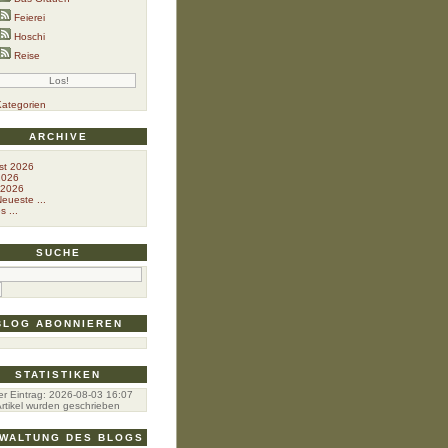
Feierei
Hoschi
Reise
Kategorien
ARCHIVE
st 2026
2026
 2026
eueste ...
s ...
SUCHE
BLOG ABONNIEREN
STATISTIKEN
er Eintrag:
2026-08-03 16:07
rtikel wurden geschrieben
WALTUNG DES BLOGS