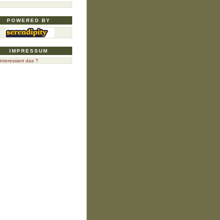
n
POWERED BY
IMPRESSUM
nteressiert das ?